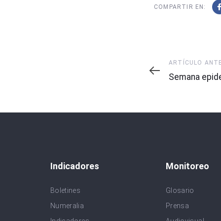
COMPARTIR EN:
Artículo
ARTÍCULO ANT
Anterior
Semana epide
Indicadores
Monitoreo
Boletines
Glosario
Numeralia
Prensa