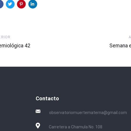
Artículo
ERIOR
Siguiente
miológica 42
Semana e
Contacto
observatoriomuertematerna@gmail.com
Carretera a Chamula No. 108