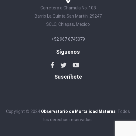
Carretera a Chamula No. 108
Barrio La Quinta San Martín, 29247
SCLC, Chiapas, México
+52 967 6745079
Síguenos
Suscríbete
Copyright © 2024
Observatorio de Mortalidad Materna
. Todos
los derechos reservados.