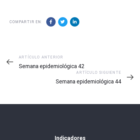
COMPARTIR EN:
Artículo
ARTÍCULO ANTERIOR
Anterior
Semana epidemiológica 42
Artículo
ARTÍCULO SIGUIENTE
Siguiente
Semana epidemiológica 44
Indicadores