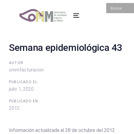
Skip
Skip
links
to
Toggle
primary
navigation
navigation
Skip
to
Post
Semana epidemiológica 43
content
navigation
AUTOR:
ommfacturacion
PUBLICADO EL:
julio 1, 2020
PUBLICADO EN:
2012
Información actualizada al 28 de octubre del 2012