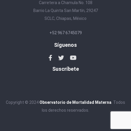
Carretera a Chamula No. 108
Barrio La Quinta San Martín, 29247
SCLC, Chiapas, México
+52 967 6745079
Síguenos
Suscríbete
Copyright © 2024
Observatorio de Mortalidad Materna
. Todos
los derechos reservados.