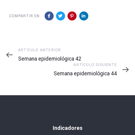
COMPARTIR EN:
Artículo
ARTÍCULO ANTERIOR
Anterior
Semana epidemiológica 42
Artículo
ARTÍCULO SIGUIENTE
Siguiente
Semana epidemiológica 44
Indicadores