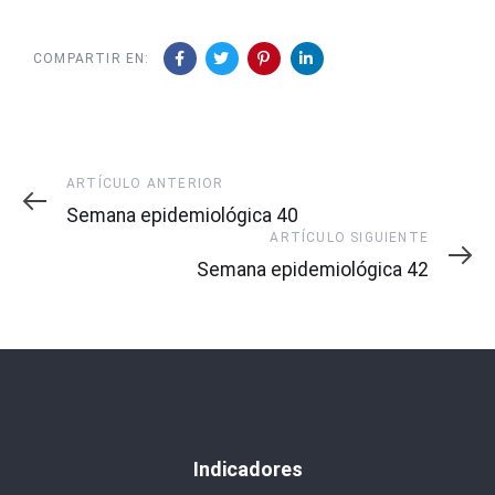
COMPARTIR EN:
Artículo
ARTÍCULO ANTERIOR
Anterior
Semana epidemiológica 40
Artículo
ARTÍCULO SIGUIENTE
Siguiente
Semana epidemiológica 42
Indicadores