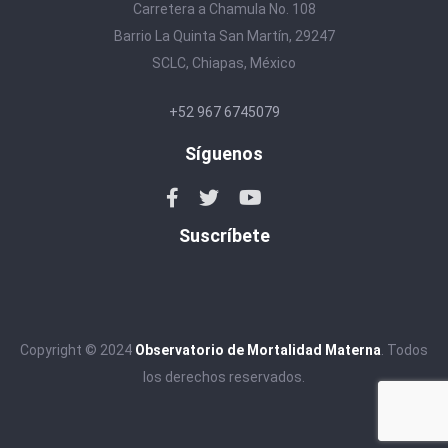
Carretera a Chamula No. 108
Barrio La Quinta San Martín, 29247
SCLC, Chiapas, México
+52 967 6745079
Síguenos
Suscríbete
Copyright © 2024
Observatorio de Mortalidad Materna
. Todos
los derechos reservados.