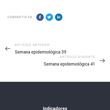
COMPARTIR EN:
Artículo
ARTÍCULO ANTERIOR
Anterior
Semana epidemiológica 39
Artículo
ARTÍCULO SIGUIENTE
Siguiente
Semana epidemiológica 41
Indicadores