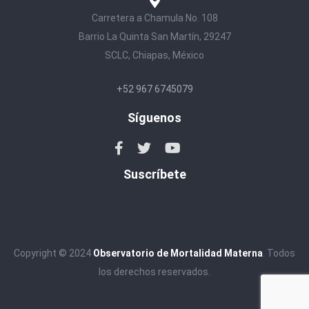
Carretera a Chamula No. 108
Barrio La Quinta San Martín, 29247
SCLC, Chiapas, México
+52 967 6745079
Síguenos
Suscríbete
Copyright © 2024
Observatorio de Mortalidad Materna
. Todos
los derechos reservados.