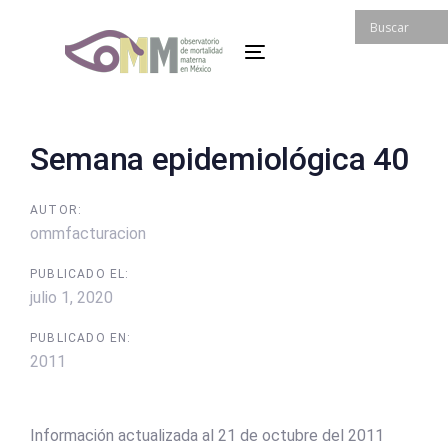
Skip
Skip
links
to
Toggle
primary
navigation
navigation
Skip
to
Post
Semana epidemiológica 40
content
navigation
AUTOR:
ommfacturacion
PUBLICADO EL:
julio 1, 2020
PUBLICADO EN:
2011
Información actualizada al 21 de octubre del 2011