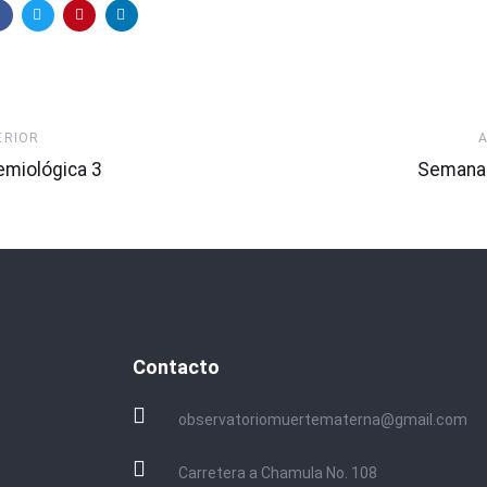
Artículo
ERIOR
Siguien
miológica 3
Semana 
Contacto
observatoriomuertematerna@gmail.com
Carretera a Chamula No. 108