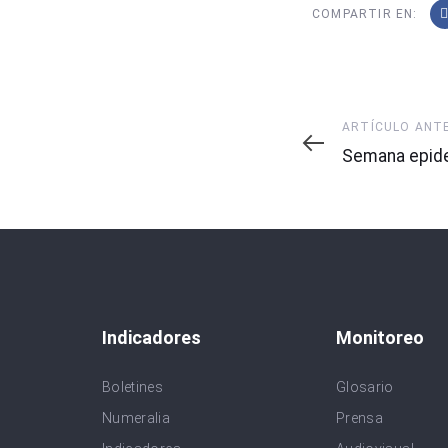
COMPARTIR EN:
Artículo
ARTÍCULO ANT
Anterior
Semana epide
Indicadores
Monitoreo
Boletines
Glosario
Numeralia
Prensa