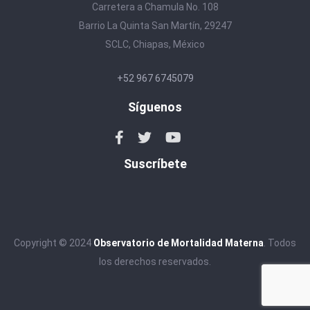
Carretera a Chamula No. 108
Barrio La Quinta San Martín, 29247
SCLC, Chiapas, México
+52 967 6745079
Síguenos
Suscríbete
Copyright © 2024
Observatorio de Mortalidad Materna
. Todos
los derechos reservados.