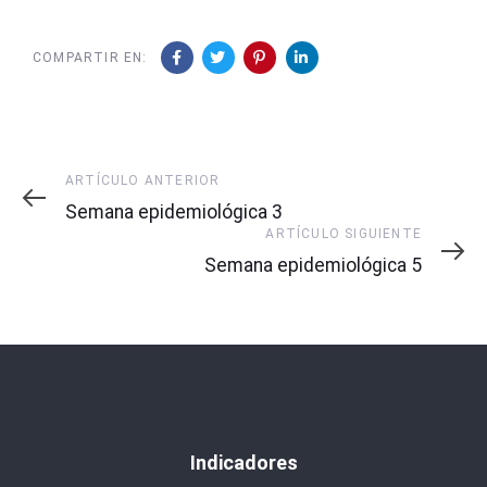
COMPARTIR EN:
Artículo
ARTÍCULO ANTERIOR
Anterior
Semana epidemiológica 3
Artículo
ARTÍCULO SIGUIENTE
Siguiente
Semana epidemiológica 5
Indicadores