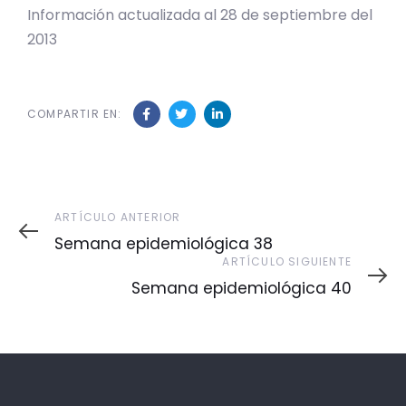
Información actualizada al 28 de septiembre del
2013
COMPARTIR EN:
Artículo
ARTÍCULO ANTERIOR
Anterior
Semana epidemiológica 38
Artículo
ARTÍCULO SIGUIENTE
Siguiente
Semana epidemiológica 40