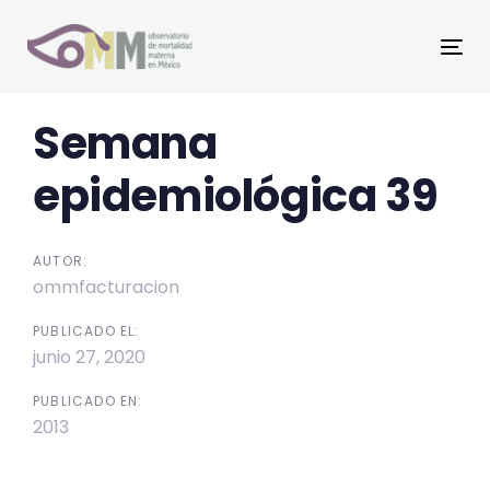
Skip
Skip
links
to
Tog
primary
nav
navigation
Post
Semana
Skip
to
navigation
epidemiológica 39
content
AUTOR:
ommfacturacion
PUBLICADO EL:
junio 27, 2020
PUBLICADO EN:
2013