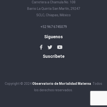
Carretera a Chamula No. 108
Barrio La Quinta San Martín, 29247
SCLC, Chiapas, México
+52 967 6745079
Síguenos
Suscríbete
Copyright © 2024
Observatorio de Mortalidad Materna
. Todos
los derechos reservados.