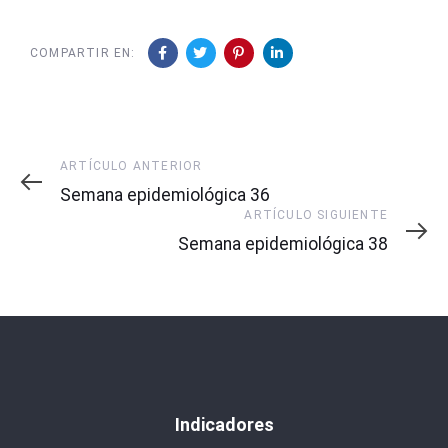
COMPARTIR EN:
Artículo
ARTÍCULO ANTERIOR
Anterior
Semana epidemiológica 36
Artículo
ARTÍCULO SIGUIENTE
Siguiente
Semana epidemiológica 38
Indicadores