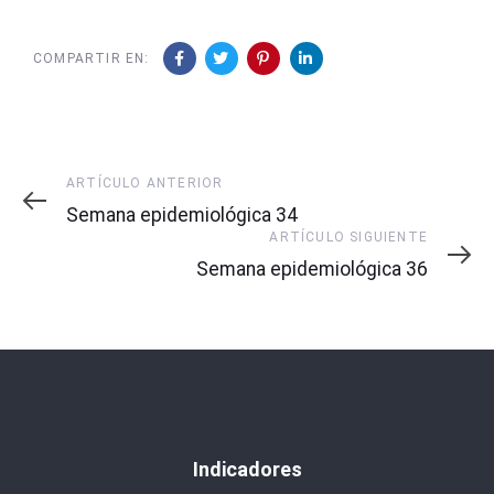
COMPARTIR EN:
Artículo
ARTÍCULO ANTERIOR
Anterior
Semana epidemiológica 34
Artículo
ARTÍCULO SIGUIENTE
Siguiente
Semana epidemiológica 36
Indicadores