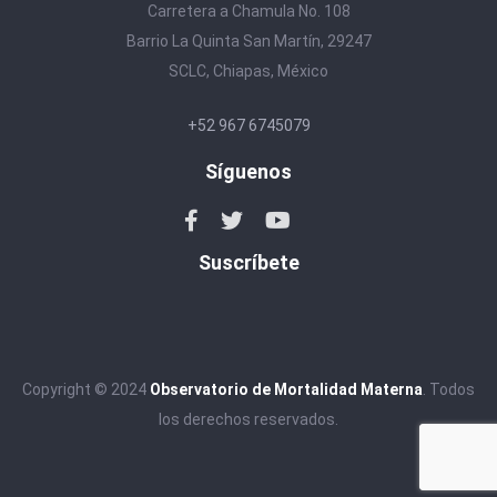
Carretera a Chamula No. 108
Barrio La Quinta San Martín, 29247
SCLC, Chiapas, México
+52 967 6745079
Síguenos
Suscríbete
Copyright © 2024
Observatorio de Mortalidad Materna
. Todos
los derechos reservados.