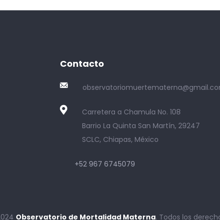
Contacto
observatoriomuertematerna@gmail.c
Carretera a Chamula No. 108
Barrio La Quinta San Martín, 29247
SCLC, Chiapas, México
+52 967 6745079
2024
Observatorio de Mortalidad Materna
. Todos los derech