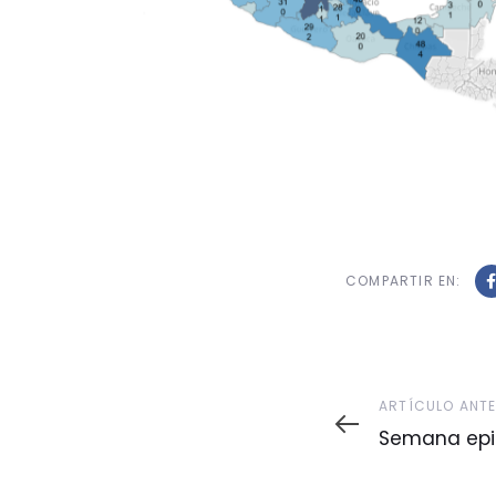
COMPARTIR EN:
Artículo
ARTÍCULO ANT
Anterior
Semana epi