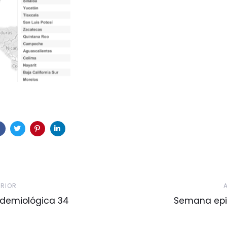
Artículo
ERIOR
Siguiente
demiológica 34
Semana epi