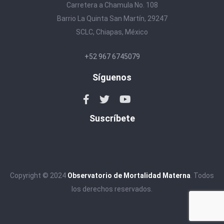
Carretera a Chamula No. 108
Barrio La Quinta San Martín, 29247
SCLC, Chiapas, México
+52 967 6745079
Síguenos
Suscríbete
Copyright © 2024
Observatorio de Mortalidad Materna
. Todos
los derechos reservados.