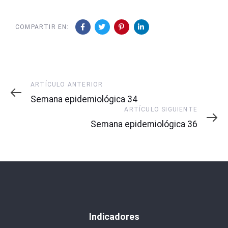
COMPARTIR EN:
Artículo
ARTÍCULO ANTERIOR
Anterior
Semana epidemiológica 34
Artículo
ARTÍCULO SIGUIENTE
Siguiente
Semana epidemiológica 36
Indicadores