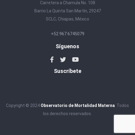
Carretera a Chamula No. 108
Barrio La Quinta San Martín, 29247
SCLC, Chiapas, México
+52 967 6745079
Síguenos
Suscríbete
Copyright © 2024
Observatorio de Mortalidad Materna
. Todos
los derechos reservados.