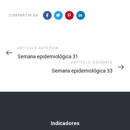
COMPARTIR EN:
Artículo
ARTÍCULO ANTERIOR
Anterior
Semana epidemiológica 31
Artículo
ARTÍCULO SIGUIENTE
Siguiente
Semana epidemiológica 33
Indicadores