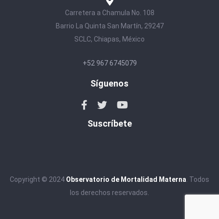
Carretera a Chamula No. 108
Barrio La Quinta San Martín, 29247
SCLC, Chiapas, México
+52 967 6745079
Síguenos
Suscríbete
Copyright © 2024
Observatorio de Mortalidad Materna
. Todos
los derechos reservados.