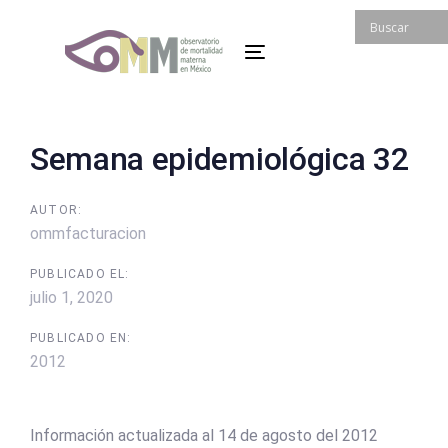
Skip
Skip
links
to
Toggle
primary
navigation
navigation
Skip
to
Post
Semana epidemiológica 32
content
navigation
AUTOR:
ommfacturacion
PUBLICADO EL:
julio 1, 2020
PUBLICADO EN:
2012
Información actualizada al 14 de agosto del 2012