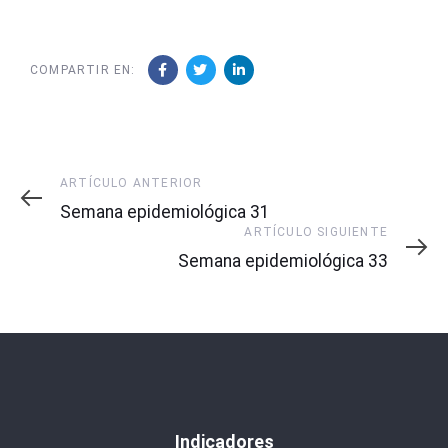
COMPARTIR EN:
Artículo
ARTÍCULO ANTERIOR
Anterior
Semana epidemiológica 31
Artículo
ARTÍCULO SIGUIENTE
Siguiente
Semana epidemiológica 33
Indicadores