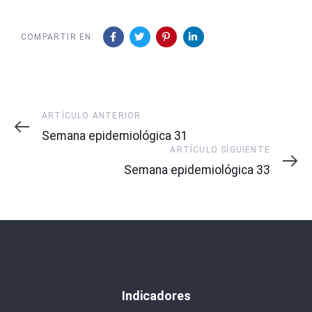
COMPARTIR EN:
Artículo
ARTÍCULO ANTERIOR
Anterior
Semana epidemiológica 31
Artículo
ARTÍCULO SIGUIENTE
Siguiente
Semana epidemiológica 33
Indicadores