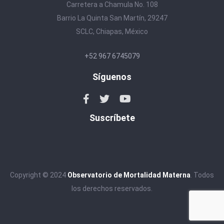
Carretera a Chamula No. 108
Barrio La Quinta San Martín, 29247
SCLC, Chiapas, México
+52 967 6745079
Síguenos
Suscríbete
Copyright © 2024
Observatorio de Mortalidad Materna
. Todos
los derechos reservados.