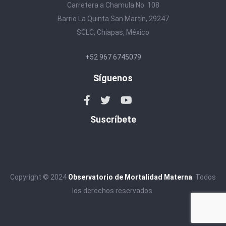
Carretera a Chamula No. 108
Barrio La Quinta San Martín, 29247
SCLC, Chiapas, México
+52 967 6745079
Síguenos
Suscríbete
Copyright © 2024
Observatorio de Mortalidad Materna
. Todos
los derechos reservados.