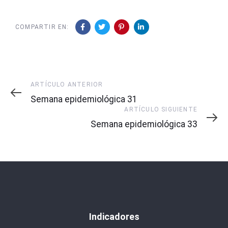
COMPARTIR EN:
Artículo
ARTÍCULO ANTERIOR
Anterior
Semana epidemiológica 31
Artículo
ARTÍCULO SIGUIENTE
Siguiente
Semana epidemiológica 33
Indicadores