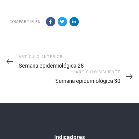
COMPARTIR EN:
Artículo
ARTÍCULO ANTERIOR
Anterior
Semana epidemiológica 28
Artículo
ARTÍCULO SIGUIENTE
Siguiente
Semana epidemiológica 30
Indicadores