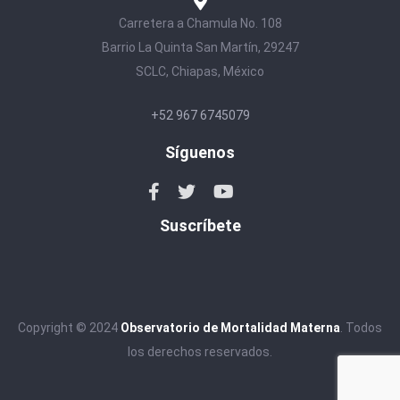
Carretera a Chamula No. 108
Barrio La Quinta San Martín, 29247
SCLC, Chiapas, México
+52 967 6745079
Síguenos
Suscríbete
Copyright © 2024
Observatorio de Mortalidad Materna
. Todos
los derechos reservados.