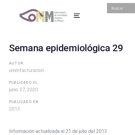
Skip
Skip
links
to
Toggle
primary
navigation
navigation
Skip
to
Post
Semana epidemiológica 29
content
navigation
AUTOR:
ommfacturacion
PUBLICADO EL:
junio 27, 2020
PUBLICADO EN:
2013
Información actualizada al 21 de julio del 2013