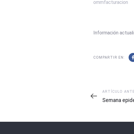
ommfacturacion
Información actuali
COMPARTIR EN:
Artículo
ARTÍCULO ANT
Anterior
Semana epide