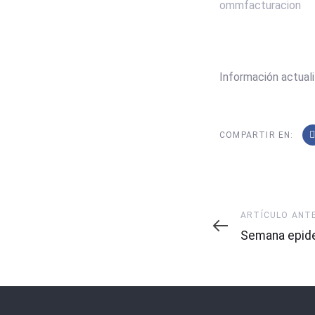
ommfacturacion
Información actuali
COMPARTIR EN:
Artículo
ARTÍCULO ANT
Anterior
Semana epide