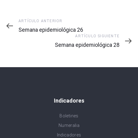
Artículo
ARTÍCULO ANTERIOR
Anterior
Semana epidemiológica 26
Artículo
ARTÍCULO SIGUIENTE
Siguiente
Semana epidemiológica 28
Indicadores
Boletines
Numeralia
Indicadores