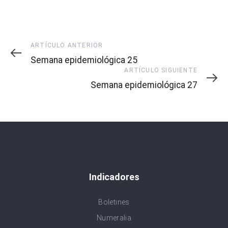
Artículo
ARTÍCULO ANTERIOR
Anterior
Semana epidemiológica 25
Artículo
ARTÍCULO SIGUIENTE
Siguiente
Semana epidemiológica 27
Indicadores
Boletines
Numeralia