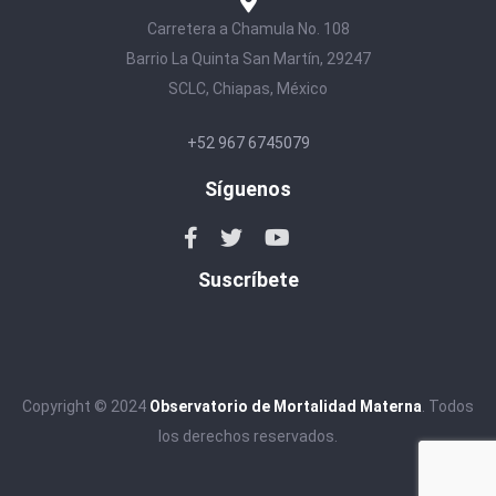
Carretera a Chamula No. 108
Barrio La Quinta San Martín, 29247
SCLC, Chiapas, México
+52 967 6745079
Síguenos
Suscríbete
Copyright © 2024
Observatorio de Mortalidad Materna
. Todos
los derechos reservados.