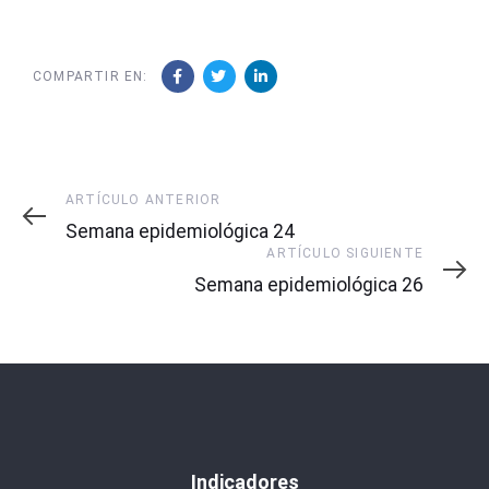
COMPARTIR EN:
Artículo
ARTÍCULO ANTERIOR
Anterior
Semana epidemiológica 24
Artículo
ARTÍCULO SIGUIENTE
Siguiente
Semana epidemiológica 26
Indicadores