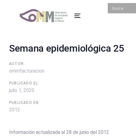
Skip
Skip
links
to
Toggle
primary
navigation
navigation
Skip
to
Post
Semana epidemiológica 25
content
navigation
AUTOR:
ommfacturacion
PUBLICADO EL:
julio 1, 2020
PUBLICADO EN:
2012
Información actualizada al 28 de junio del 2012