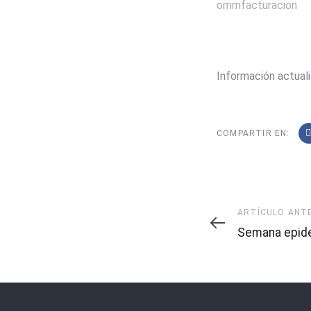
ommfacturacion
Información actuali
COMPARTIR EN:
Artículo
ARTÍCULO ANT
Anterior
Semana epide