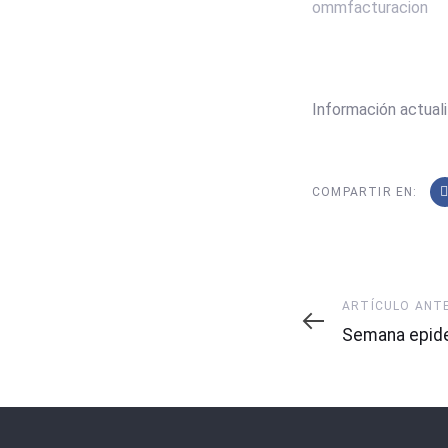
ommfacturacion
Información actuali
COMPARTIR EN:
Artículo
ARTÍCULO ANT
Anterior
Semana epide