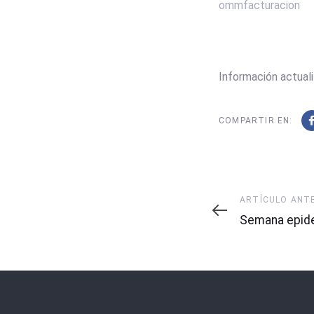
ommfacturacion
Información actuali
COMPARTIR EN:
Artículo
ARTÍCULO ANT
Anterior
Semana epide