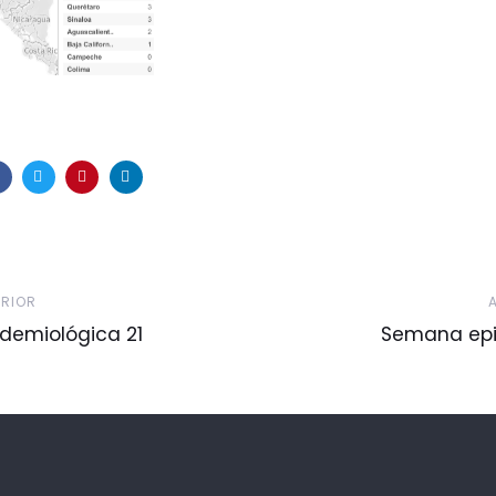
Artículo
ERIOR
Siguiente
demiológica 21
Semana epi