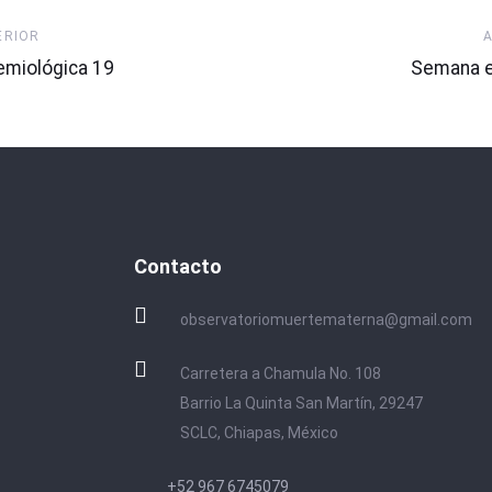
Artículo
ERIOR
Siguiente
miológica 19
Semana e
Contacto
observatoriomuertematerna@gmail.com
Carretera a Chamula No. 108
Barrio La Quinta San Martín, 29247
SCLC, Chiapas, México
+52 967 6745079