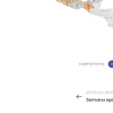
COMPARTIR EN:
Artículo
ARTÍCULO ANT
Anterior
Semana epi