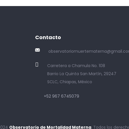
Contacto
observatoriomuertematerna@gmail.c
Carretera a Chamula No. 108
Barrio La Quinta San Martín, 29247
SCLC, Chiapas, México
+52 967 6745079
2024
Observatorio de Mortalidad Materna
. Todos los derech