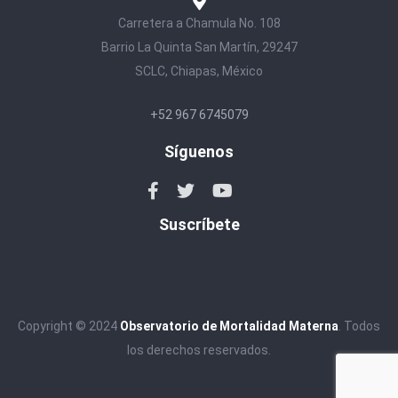
Carretera a Chamula No. 108
Barrio La Quinta San Martín, 29247
SCLC, Chiapas, México
+52 967 6745079
Síguenos
Suscríbete
Copyright © 2024
Observatorio de Mortalidad Materna
. Todos
los derechos reservados.