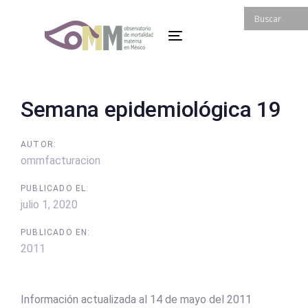
Skip
Skip
links
to
Toggle
primary
navigation
navigation
Skip
to
Post
Semana epidemiológica 19
content
navigation
AUTOR:
ommfacturacion
PUBLICADO EL:
julio 1, 2020
PUBLICADO EN:
2011
Información actualizada al 14 de mayo del 2011