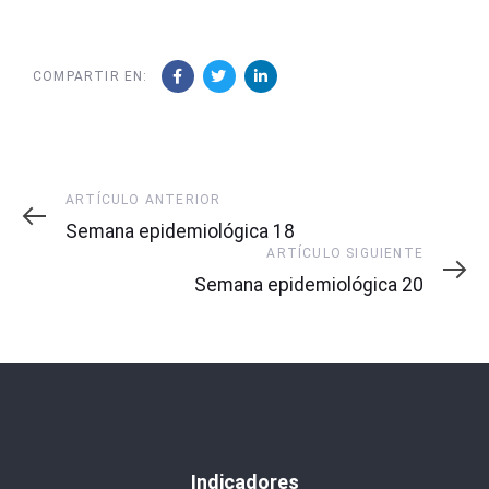
COMPARTIR EN:
Artículo
ARTÍCULO ANTERIOR
Anterior
Semana epidemiológica 18
Artículo
ARTÍCULO SIGUIENTE
Siguiente
Semana epidemiológica 20
Indicadores