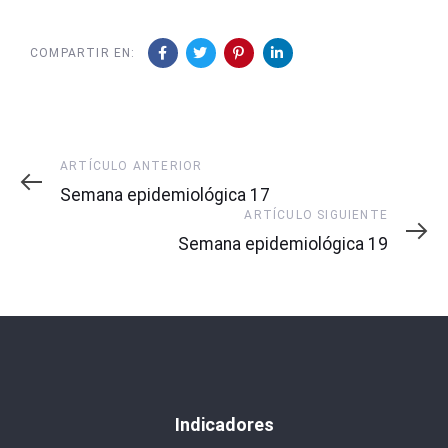
COMPARTIR EN:
Artículo
ARTÍCULO ANTERIOR
Anterior
Semana epidemiológica 17
Artículo
ARTÍCULO SIGUIENTE
Siguiente
Semana epidemiológica 19
Indicadores