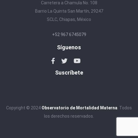
Carretera a Chamula No. 108
Barrio La Quinta San Martín, 29247
SCLC, Chiapas, México
+52 967 6745079
Síguenos
Suscríbete
Copyright © 2024
Observatorio de Mortalidad Materna
. Todos
los derechos reservados.