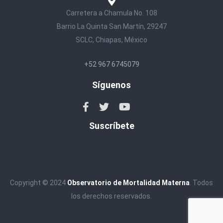
Carretera a Chamula No. 108
Barrio La Quinta San Martín, 29247
SCLC, Chiapas, México
+52 967 6745079
Síguenos
Suscríbete
Copyright © 2024
Observatorio de Mortalidad Materna
. Todos
los derechos reservados.