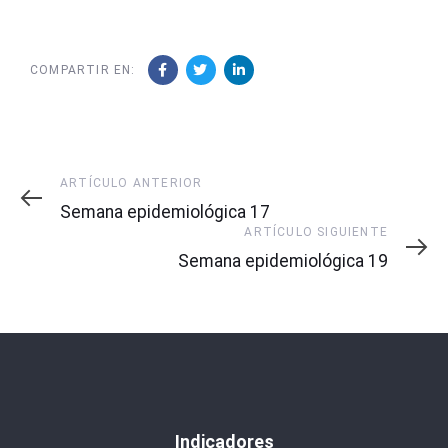
COMPARTIR EN:
Artículo
ARTÍCULO ANTERIOR
Anterior
Semana epidemiológica 17
Artículo
ARTÍCULO SIGUIENTE
Siguiente
Semana epidemiológica 19
Indicadores