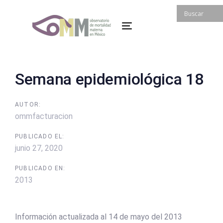
Skip
Skip
links
to
Toggle
primary
navigation
navigation
Skip
to
Post
Semana epidemiológica 18
content
navigation
AUTOR:
ommfacturacion
PUBLICADO EL:
junio 27, 2020
PUBLICADO EN:
2013
Información actualizada al 14 de mayo del 2013