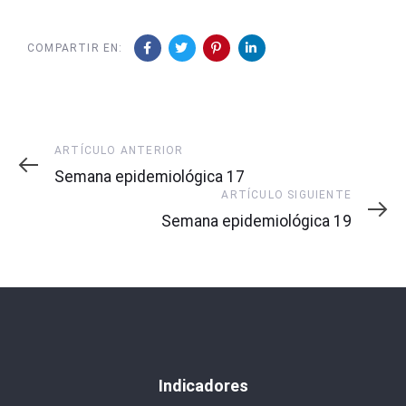
COMPARTIR EN:
Artículo
ARTÍCULO ANTERIOR
Anterior
Semana epidemiológica 17
Artículo
ARTÍCULO SIGUIENTE
Siguiente
Semana epidemiológica 19
Indicadores