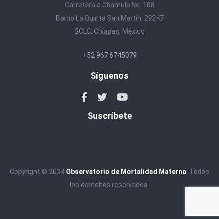
Carretera a Chamula No. 108
Barrio La Quinta San Martín, 29247
SCLC, Chiapas, México
+52 967 6745079
Síguenos
Suscríbete
Copyright © 2024
Observatorio de Mortalidad Materna
. Todos
los derechos reservados.