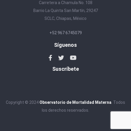
Carretera a Chamula No. 108
Barrio La Quinta San Martín, 29247
SCLC, Chiapas, México
+52 967 6745079
Síguenos
Suscríbete
Copyright © 2024
Observatorio de Mortalidad Materna
. Todos
los derechos reservados.