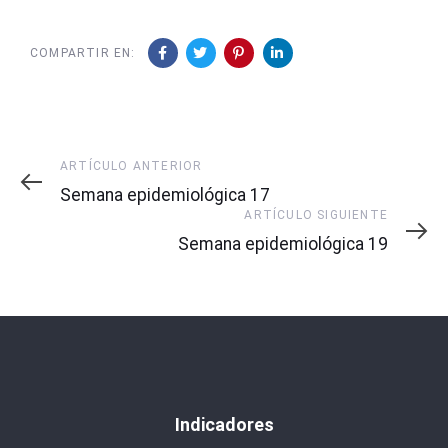
COMPARTIR EN:
Artículo
ARTÍCULO ANTERIOR
Anterior
Semana epidemiológica 17
Artículo
ARTÍCULO SIGUIENTE
Siguiente
Semana epidemiológica 19
Indicadores