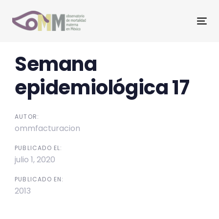
Skip
Skip
links
to
Tog
primary
nav
navigation
Post
Semana
Skip
to
navigation
epidemiológica 17
content
AUTOR:
ommfacturacion
PUBLICADO EL:
julio 1, 2020
PUBLICADO EN:
2013