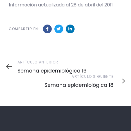
Información actualizada al 28 de abril del 2011
COMPARTIR EN:
Artículo
ARTÍCULO ANTERIOR
Anterior
Semana epidemiológica 16
Artículo
ARTÍCULO SIGUIENTE
Siguiente
Semana epidemiológica 18