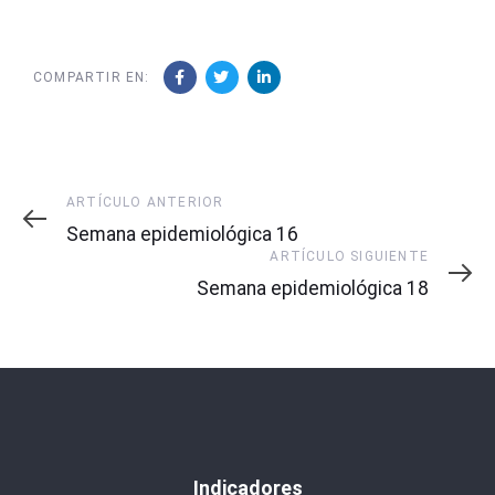
COMPARTIR EN:
Artículo
ARTÍCULO ANTERIOR
Anterior
Semana epidemiológica 16
Artículo
ARTÍCULO SIGUIENTE
Siguiente
Semana epidemiológica 18
Indicadores