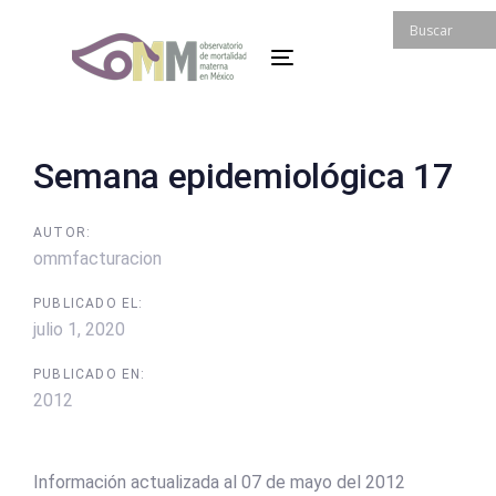
Skip
Skip
links
to
Toggle
primary
navigation
navigation
Skip
to
Post
Semana epidemiológica 17
content
navigation
AUTOR:
ommfacturacion
PUBLICADO EL:
julio 1, 2020
PUBLICADO EN:
2012
Información actualizada al 07 de mayo del 2012