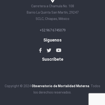
Carretera a Chamula No. 108
Barrio La Quinta San Martín, 29247
SCLC, Chiapas, México
+52 967 6745079
Síguenos
Suscríbete
Copyright © 2024
Observatorio de Mortalidad Materna
. Todos
los derechos reservados.