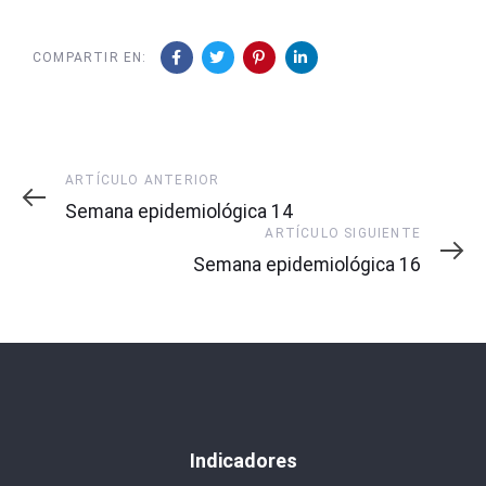
COMPARTIR EN:
Artículo
ARTÍCULO ANTERIOR
Anterior
Semana epidemiológica 14
Artículo
ARTÍCULO SIGUIENTE
Siguiente
Semana epidemiológica 16
Indicadores