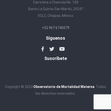
Carretera a Chamula No. 108
Barrio La Quinta San Martín, 29247
SCLC, Chiapas, México
+52 967 6745079
Síguenos
Suscríbete
Copyright © 2024
Observatorio de Mortalidad Materna
. Todos
los derechos reservados.