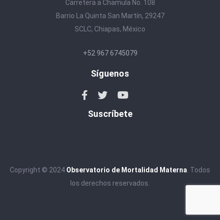
Carretera a Chamula No. 108
Barrio La Quinta San Martín, 29247
SCLC, Chiapas, México
+52 967 6745079
Síguenos
Suscríbete
Copyright © 2024
Observatorio de Mortalidad Materna
. Todos
los derechos reservados.