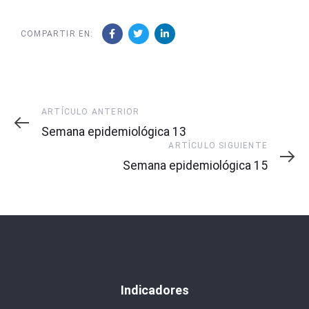
COMPARTIR EN:
Artículo
ARTÍCULO ANTERIOR
Anterior
Semana epidemiológica 13
Artículo
ARTÍCULO SIGUIENTE
Siguiente
Semana epidemiológica 15
Indicadores