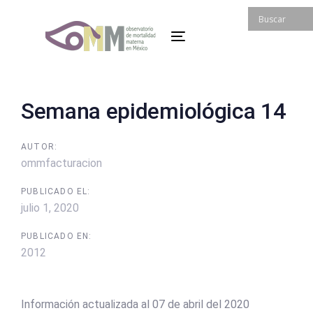
Skip
Skip
links
to
Toggle
primary
navigation
navigation
Skip
to
Post
Semana epidemiológica 14
content
navigation
AUTOR:
ommfacturacion
PUBLICADO EL:
julio 1, 2020
PUBLICADO EN:
2012
Información actualizada al 07 de abril del 2020