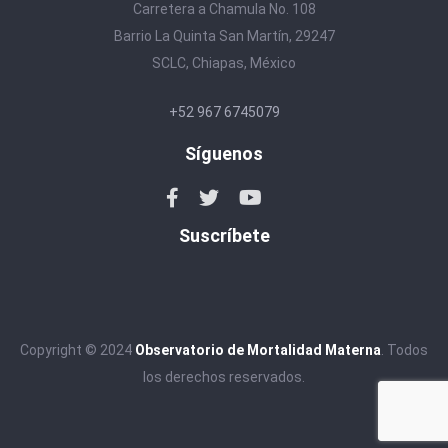
Carretera a Chamula No. 108
Barrio La Quinta San Martín, 29247
SCLC, Chiapas, México
+52 967 6745079
Síguenos
Suscríbete
Copyright © 2024
Observatorio de Mortalidad Materna
. Todos
los derechos reservados.