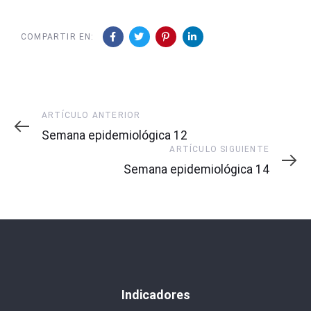
COMPARTIR EN:
Artículo
ARTÍCULO ANTERIOR
Anterior
Semana epidemiológica 12
Artículo
ARTÍCULO SIGUIENTE
Siguiente
Semana epidemiológica 14
Indicadores