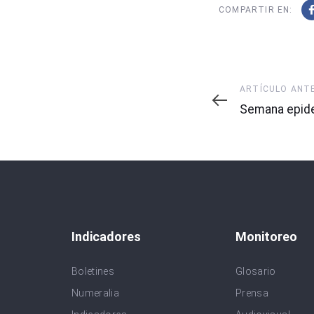
COMPARTIR EN:
Artículo
ARTÍCULO ANT
Anterior
Semana epide
Indicadores
Monitoreo
Boletines
Glosario
Numeralia
Prensa