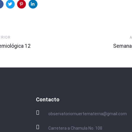
Artículo
ERIOR
Siguien
miológica 12
Semana 
Contacto
observatoriomuertematerna@gmail.com
Carretera a Chamula No. 108