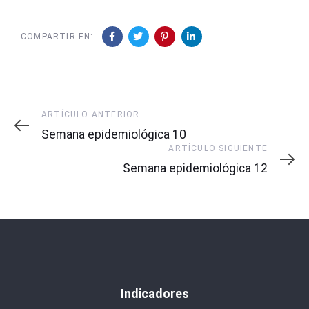
COMPARTIR EN:
Artículo
ARTÍCULO ANTERIOR
Anterior
Semana epidemiológica 10
Artículo
ARTÍCULO SIGUIENTE
Siguiente
Semana epidemiológica 12
Indicadores