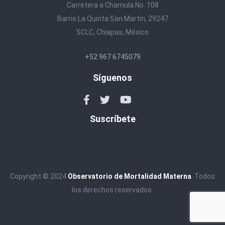
Carretera a Chamula No. 108
Barrio La Quinta San Martín, 29247
SCLC, Chiapas, México
+52 967 6745079
Síguenos
Suscríbete
Copyright © 2024
Observatorio de Mortalidad Materna
. Todos
los derechos reservados.