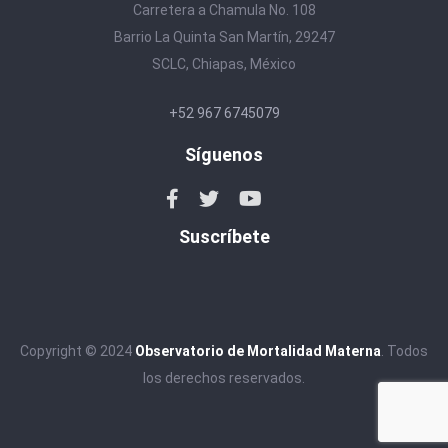
Carretera a Chamula No. 108
Barrio La Quinta San Martín, 29247
SCLC, Chiapas, México
+52 967 6745079
Síguenos
Suscríbete
Copyright © 2024
Observatorio de Mortalidad Materna
. Todos
los derechos reservados.