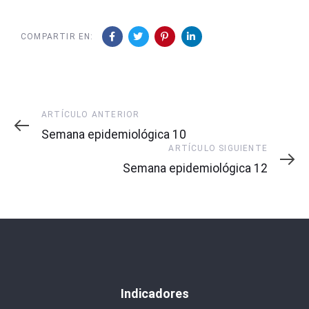
COMPARTIR EN:
Artículo
ARTÍCULO ANTERIOR
Anterior
Semana epidemiológica 10
Artículo
ARTÍCULO SIGUIENTE
Siguiente
Semana epidemiológica 12
Indicadores