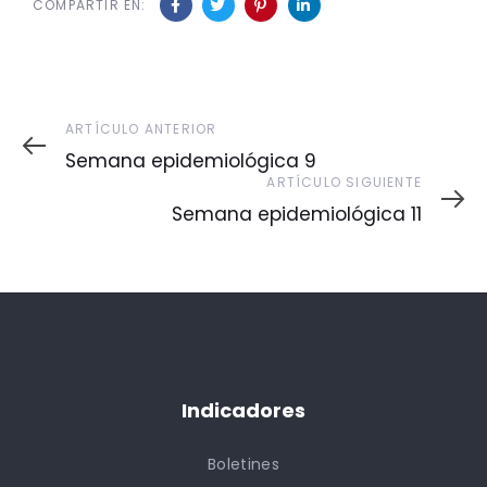
COMPARTIR EN:
Artículo
ARTÍCULO ANTERIOR
Anterior
Semana epidemiológica 9
Artículo
ARTÍCULO SIGUIENTE
Siguiente
Semana epidemiológica 11
Indicadores
Boletines