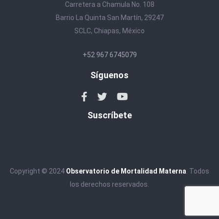
Carretera a Chamula No. 108
Barrio La Quinta San Martín, 29247
SCLC, Chiapas, México
+52 967 6745079
Síguenos
Suscríbete
Copyright © 2024
Observatorio de Mortalidad Materna
. Todos
los derechos reservados.