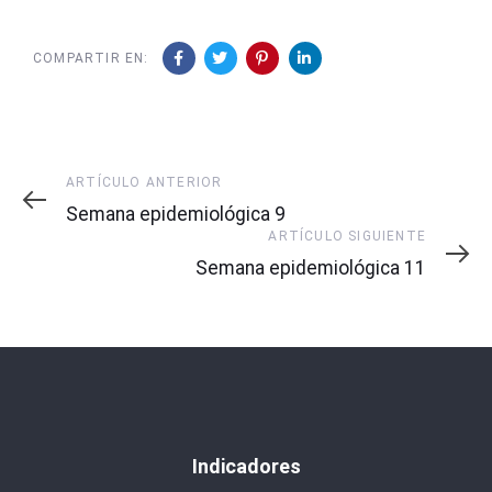
COMPARTIR EN:
Artículo
ARTÍCULO ANTERIOR
Anterior
Semana epidemiológica 9
Artículo
ARTÍCULO SIGUIENTE
Siguiente
Semana epidemiológica 11
Indicadores