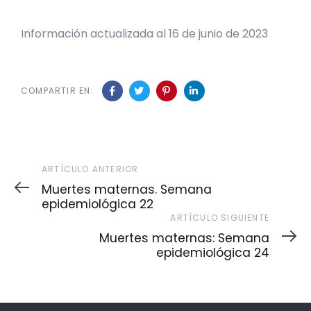
Información actualizada al 16 de junio de 2023
COMPARTIR EN:
Artículo
ARTÍCULO ANTERIOR
Anterior
Muertes maternas. Semana
epidemiológica 22
Artículo
ARTÍCULO SIGUIENTE
Siguiente
Muertes maternas: Semana
epidemiológica 24