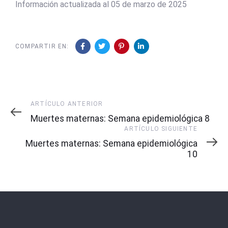
Información actualizada al 05 de marzo de 2025
COMPARTIR EN:
Artículo
ARTÍCULO ANTERIOR
Anterior
Muertes maternas: Semana epidemiológica 8
Artículo
ARTÍCULO SIGUIENTE
Siguiente
Muertes maternas: Semana epidemiológica
10