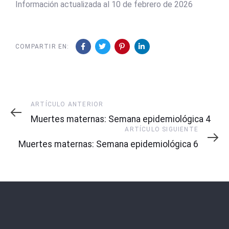
Información actualizada al 10 de febrero de 2026
COMPARTIR EN:
Artículo
ARTÍCULO ANTERIOR
Anterior
Muertes maternas: Semana epidemiológica 4
Artículo
ARTÍCULO SIGUIENTE
Siguiente
Muertes maternas: Semana epidemiológica 6