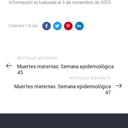
Información actualizada al 3 de noviembre de 2025
COMPARTIR EN:
Artículo
ARTÍCULO ANTERIOR
Anterior
Muertes maternas: Semana epidemiológica
45
Artículo
ARTÍCULO SIGUIENTE
Siguiente
Muertes maternas: Semana epidemiológica
47