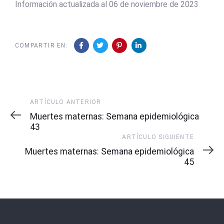
Información actualizada al 06 de noviembre de 2023
COMPARTIR EN:
Artículo
ARTÍCULO ANTERIOR
Anterior
Muertes maternas: Semana epidemiológica
43
Artículo
ARTÍCULO SIGUIENTE
Siguiente
Muertes maternas: Semana epidemiológica
45