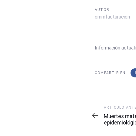
AUTOR:
ommfacturacion
Información actual
COMPARTIR EN:
Artículo
ARTÍCULO ANT
Anterior
Muertes mat
epidemiológi