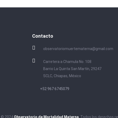
Contacto
observatoriomuertematerna@gmail.com
Carretera a Chamula No. 108
Barrio La Quinta San Martín, 29247
SCLC, Chiapas, México
+52 967 6745079
t © 2024
Observatorio de Mortalidad Materna
. Todos los derechos r