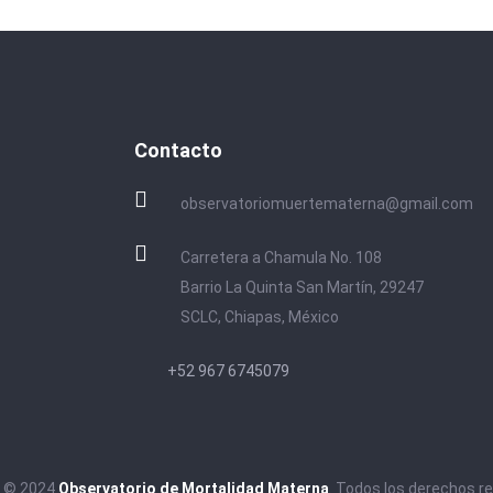
Contacto
observatoriomuertematerna@gmail.com
Carretera a Chamula No. 108
Barrio La Quinta San Martín, 29247
SCLC, Chiapas, México
+52 967 6745079
t © 2024
Observatorio de Mortalidad Materna
. Todos los derechos r