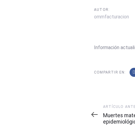
AUTOR:
ommfacturacion
Información actuali
COMPARTIR EN:
Artículo
ARTÍCULO ANT
Anterior
Muertes mat
epidemiológi